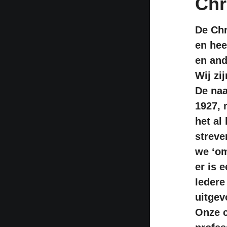
Chr
De Chr
en hee
en and
Wij zi
De naa
1927, 
het al
streve
we ‘om
er is e
Iedere
uitgev
Onze c