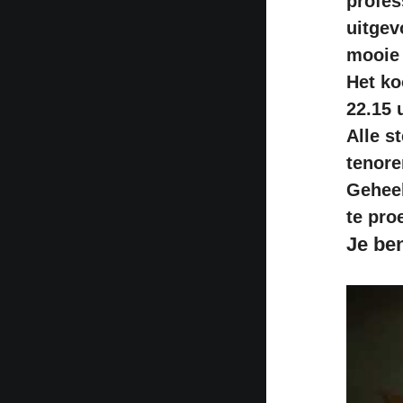
profes
uitgev
mooie 
Het ko
22.15 
Alle s
tenore
Geheel
te pro
Je ben