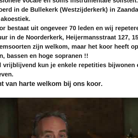
sionele vocale en soms instrumentale solisten
oerd in de Bullekerk (Westzijderkerk) in Zaanda
akoestiek.
or bestaat uit ongeveer 70 leden en wij repeter
uur in de Noorderkerk, Heijermansstraat 127, 
temsoorten zijn welkom, maar het koor heeft op
n, bassen en hoge sopranen !!
 vrijblijvend kun je enkele repetities bijwonen
even.
t van harte welkom bij ons koor.